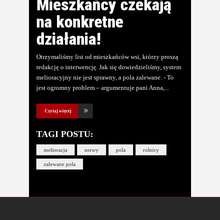
Mieszkańcy czekają
na konkretne
działania!
Otrzymaliśmy list od mieszkańców wsi, którzy proszą
redakcję o interwencję. Jak się dowiedzieliśmy, system
melioracyjny nie jest sprawny, a pola zalewane. - To
jest ogromny problem – argumentuje pani Anna,
Czytaj więcej
TAGI POSTU:
melioracja
nerwy
pola
rolnicy
zalewane pola