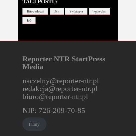
TAGI POSTU:
listopadowa
lisy
zwierzęta
łęczycka
łoś
Reporter NTR StartPress
Media
naczelny@reporter-ntr.pl
redakcja@reporter-ntr.pl
biuro@reporter-ntr.pl
NIP: 726-209-70-85
Filmy