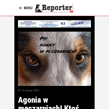
MENU
21 lutego 2025
Agonia w
męczarniach! Ktoś