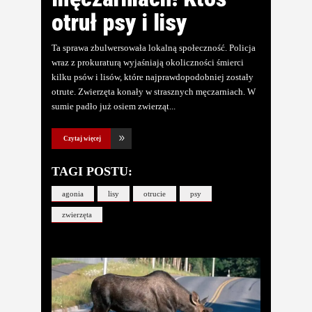
otruł psy i lisy
Ta sprawa zbulwersowała lokalną społeczność. Policja
wraz z prokuraturą wyjaśniają okoliczności śmierci
kilku psów i lisów, które najprawdopodobniej zostały
otrute. Zwierzęta konały w strasznych męczarniach. W
sumie padło już osiem zwierząt
Czytaj więcej
TAGI POSTU:
agonia
lisy
otrucie
psy
zwierzęta