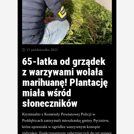
12 października 2023
65-latka od grządek
z warzywami wolała
marihuanę! Plantację
miała wśród
słoneczników
Kryminalni z Komendy Powiatowej Policji w
Poddębicach zatrzymali mieszkankę gminy Pęczniew,
która uprawiała w ogródku warzywnym konopie
indyjskie. Funkcjonariusze zabezpieczyli do tej sprawy