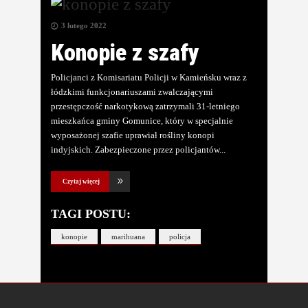
3 lutego 2022
Konopie z szafy
Policjanci z Komisariatu Policji w Kamieńsku wraz z
łódzkimi funkcjonariuszami zwalczającymi
przestępczość narkotykową zatrzymali 31-letniego
mieszkańca gminy Gomunice, który w specjalnie
wyposażonej szafie uprawiał rośliny konopi
indyjskich. Zabezpieczone przez policjantów
Czytaj więcej
TAGI POSTU:
konopie
marihuana
policja