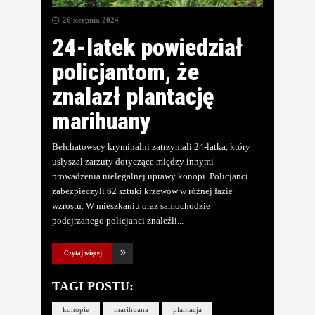
26 sierpnia 2024
24-latek powiedział
policjantom, że
znalazł plantację
marihuany
Bełchatowscy kryminalni zatrzymali 24-latka, który
usłyszał zarzuty dotyczące między innymi
prowadzenia nielegalnej uprawy konopi. Policjanci
zabezpieczyli 62 sztuki krzewów w różnej fazie
wzrostu. W mieszkaniu oraz samochodzie
podejrzanego policjanci znaleźli
Czytaj więcej
TAGI POSTU:
konopie
marihuana
plantacja