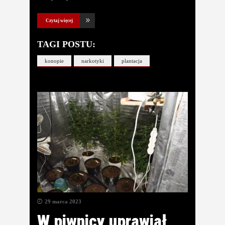
Czytaj więcej
TAGI POSTU:
konopie
narkotyki
plantacja
29 marca 2023
W piwnicy uprawiał