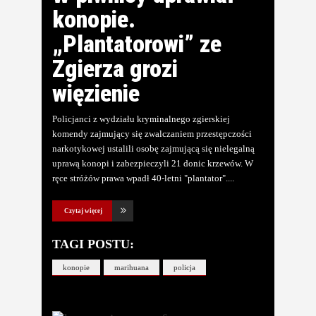
konopie.
„Plantatorowi” ze
Zgierza grozi
więzienie
Policjanci z wydziału kryminalnego zgierskiej
komendy zajmujący się zwalczaniem przestępczości
narkotykowej ustalili osobę zajmującą się nielegalną
uprawą konopi i zabezpieczyli 21 donic krzewów. W
ręce stróżów prawa wpadł 40-letni "plantator".
Czytaj więcej
TAGI POSTU:
konopie
marihuana
policja