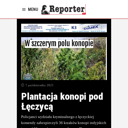
MENU
7 października 2025
Plantacja konopi pod
Łęczycą
Policjanci wydziału kryminalnego z łęczyckiej
komendy zabezpieczyli 36 krzaków konopi indyjskich