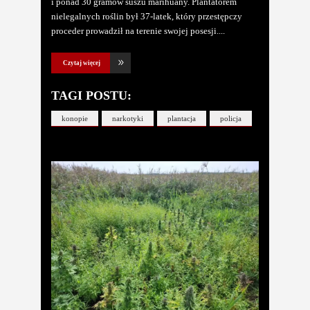
i ponad 30 gramów suszu marihuany. Plantatorem
nielegalnych roślin był 37-latek, który przestępczy
proceder prowadził na terenie swojej posesji.
Czytaj więcej
TAGI POSTU:
konopie
narkotyki
plantacja
policja