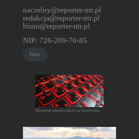
naczelny@reporter-ntr.pl
redakcja@reporter-ntr.pl
biuro@reporter-ntr.pl
NIP: 726-209-70-85
Filmy
Obserwuj reporter-ntr.pl na Facebooku