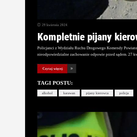
29 kwietnia 2024
Kompletnie pijany kier
Policjanci z Wydziału Ruchu Drogowego Komendy Powiatowe
nieodpowiedzialne zachowanie odpowie przed sądem. 27 k
Czytaj więcej
TAGI POSTU:
alkohol
karawan
pijany kierowca
policja