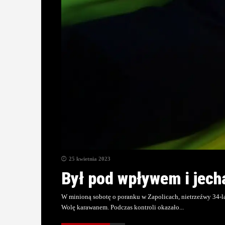
25 kwietnia 2023
Był pod wpływem i jec
W minioną sobotę o poranku w Zapolicach, nietrzeźwy 34-la
Wolę karawanem. Podczas kontroli okazało