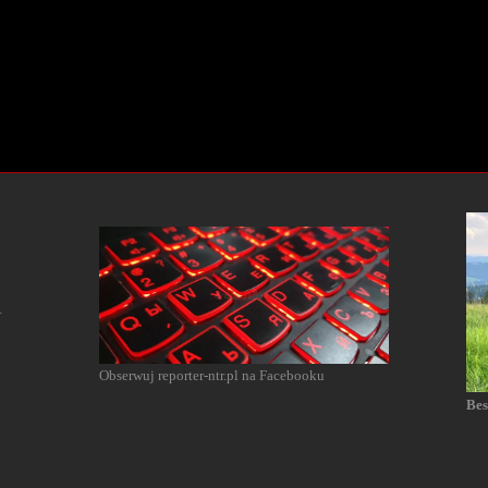
l
Obserwuj reporter-ntr.pl na Facebooku
Bes