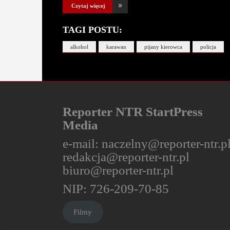
Czytaj więcej
TAGI POSTU:
alkohol
karawan
pijany kierowca
policja
Reporter NTR StartPress
Media
e-mail:
naczelny@reporter-ntr.p
redakcja@reporter-ntr.pl
biuro@reporter-ntr.pl
NIP: 726-209-70-85
Filmy