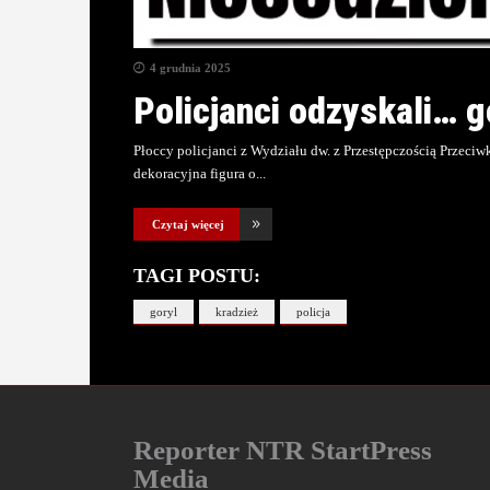
4 grudnia 2025
Policjanci odzyskali… g
Płoccy policjanci z Wydziału dw. z Przestępczością Przeciw
dekoracyjna figura o
Czytaj więcej
TAGI POSTU:
goryl
kradzież
policja
Reporter NTR StartPress
Media