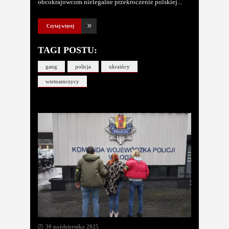
obcokrajowcom nielegalne przekroczenie polskiej
Czytaj więcej
TAGI POSTU:
gang
policja
ukraińcy
wietnamczycy
30 października 2025