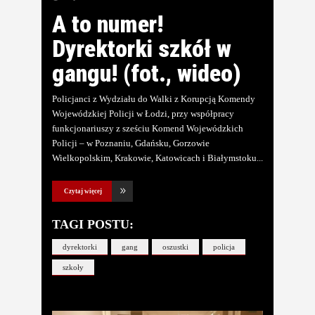
A to numer!
Dyrektorki szkół w
gangu! (fot., wideo)
Policjanci z Wydziału do Walki z Korupcją Komendy
Wojewódzkiej Policji w Łodzi, przy współpracy
funkcjonariuszy z sześciu Komend Wojewódzkich
Policji – w Poznaniu, Gdańsku, Gorzowie
Wielkopolskim, Krakowie, Katowicach i Białymstoku
Czytaj więcej
TAGI POSTU:
dyrektorki
gang
oszustki
policja
szkoły