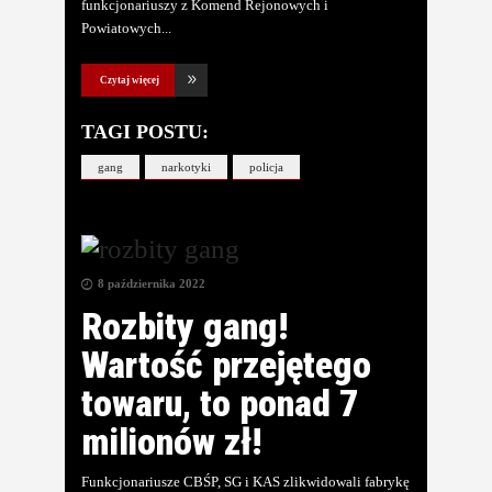
funkcjonariuszy z Komend Rejonowych i
Powiatowych
Czytaj więcej
TAGI POSTU:
gang
narkotyki
policja
8 października 2022
Rozbity gang!
Wartość przejętego
towaru, to ponad 7
milionów zł!
Funkcjonariusze CBŚP, SG i KAS zlikwidowali fabrykę