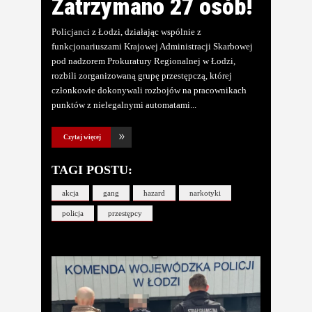
Zatrzymano 27 osób!
Policjanci z Łodzi, działając wspólnie z
funkcjonariuszami Krajowej Administracji Skarbowej
pod nadzorem Prokuratury Regionalnej w Łodzi,
rozbili zorganizowaną grupę przestępczą, której
członkowie dokonywali rozbojów na pracownikach
punktów z nielegalnymi automatami
Czytaj więcej
TAGI POSTU:
akcja
gang
hazard
narkotyki
policja
przestępcy