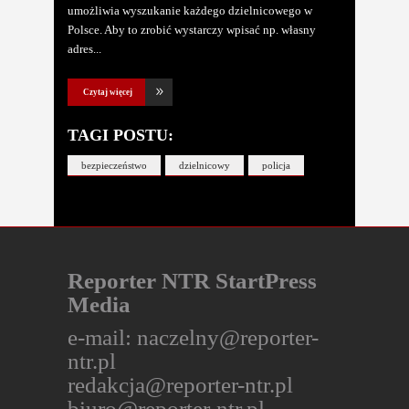
umożliwia wyszukanie każdego dzielnicowego w
Polsce. Aby to zrobić wystarczy wpisać np. własny
adres
Czytaj więcej
TAGI POSTU:
bezpieczeństwo
dzielnicowy
policja
Reporter NTR StartPress
Media
e-mail:
naczelny@reporter-
ntr.pl
redakcja@reporter-ntr.pl
biuro@reporter-ntr.pl