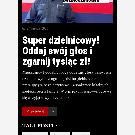
24 lutego 2026
Super dzielnicowy!
Oddaj swój głos i
zgarnij tysiąc zł!
Mieszkańcy Poddębic mogą oddawać głosy na swoich
dzielnicowych w ogólnopolskim plebiscycie
promującym bezpieczeństwo i współpracę lokalnych
społeczności z Policją. W tym roku inicjatywa odbywa
się w wyjątkowym czasie - 100.
Czytaj więcej
TAGI POSTU: