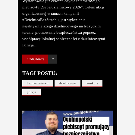
Wystartowała już czwarta edycja internetowego
plebiscytu „Superdzielnicowy 2026”. Celem akcji
organizowanej w ramach kampanii
#DzielnicaBezStrachu, jest wyłonienie
najaktywniejszego dzielnicowego na łęczyckim
terenie, promowanie bezpieczeństwa poprzez
współpracę lokalnej społeczności z dzielnicowymi.
Policja
Czytaj więcej
TAGI POSTU:
bezpieczeństwo
dzielnicowy
konkurs
policja