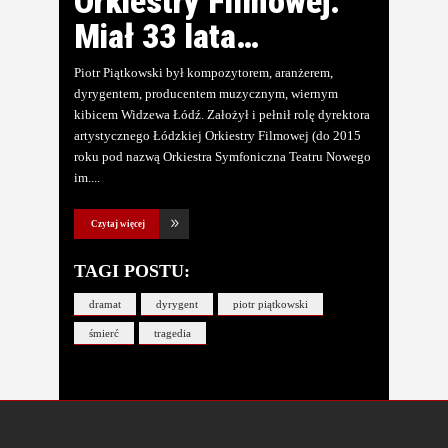
Orkiestry Filmowej.
Miał 33 lata…
Piotr Piątkowski był kompozytorem, aranżerem,
dyrygentem, producentem muzycznym, wiernym
kibicem Widzewa Łódź. Założył i pełnił rolę dyrektora
artystycznego Łódzkiej Orkiestry Filmowej (do 2015
roku pod nazwą Orkiestra Symfoniczna Teatru Nowego
im.
Czytaj więcej
TAGI POSTU:
dramat
dyrygent
piotr piątkowski
śmierć
tragedia