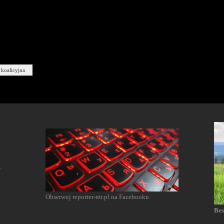
koalicyjna
l
Obserwuj reporter-ntr.pl na Facebooku
Bes