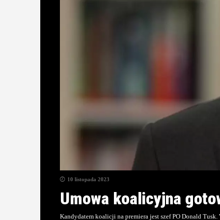
10 listopada 2023
Umowa koalicyjna gotow
Kandydatem koalicji na premiera jest szef PO Donald Tusk