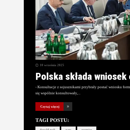
10 września 2025
Polska składa wniosek 
- Konsultacje z sojusznikami przybrały postać wniosku for
się wspólnie konsultowały,
Czytaj więcej
TAGI POSTU:
donald tusk
nato
premier