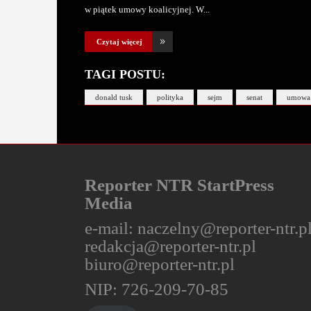
w piątek umowy koalicyjnej. W
Czytaj więcej
TAGI POSTU:
donald tusk
polityka
sejm
senat
umowa 
Reporter NTR StartPress
Media
e-mail:
naczelny@reporter-ntr.p
redakcja@reporter-ntr.pl
biuro@reporter-ntr.pl
NIP: 726-209-70-85