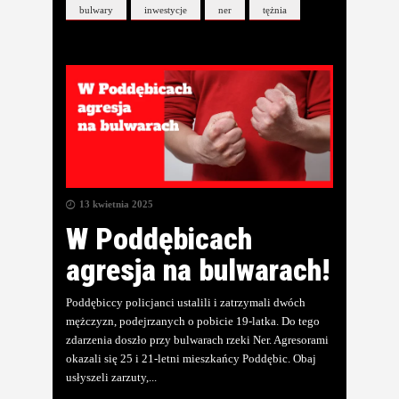
bulwary
inwestycje
ner
tężnia
13 kwietnia 2025
W Poddębicach
agresja na bulwarach!
Poddębiccy policjanci ustalili i zatrzymali dwóch
mężczyzn, podejrzanych o pobicie 19-latka. Do tego
zdarzenia doszło przy bulwarach rzeki Ner. Agresorami
okazali się 25 i 21-letni mieszkańcy Poddębic. Obaj
usłyszeli zarzuty,