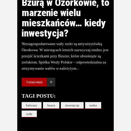
Bzurą w Ozorkowie, to
marzenie wielu
mieszkańców… kiedy
inwestycja?
Niezagospodarowane wały rzeki są antywizytówką
Ozorkowa. W miesiącach letnich zazwyczaj trudno jest
przejść ścieżkami przy Bzurze, które obrośnięte są
zielskiem. Spółka Wody Polskie – odpowiedzialna za
utrzymywanie wałów w należytym
Czytaj więcej
TAGI POSTU:
bulwary
bzura
inwestycja
rzeka
wały