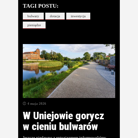
TAGI POSTU:
bulwary
dotacja
inwestycja
pieniądze
4 maja 2026
W Uniejowie gorycz
w cieniu bulwarów
Jeszcze niedawno z entuzjazmem informowaliśmy