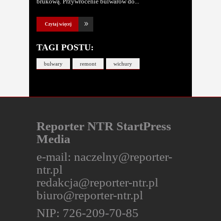
brukową. Przywrócenie bulwarów do
Czytaj więcej
TAGI POSTU:
bulwary
remont
wichury
Reporter NTR StartPress
Media
e-mail:
naczelny@reporter-
ntr.pl
redakcja@reporter-ntr.pl
biuro@reporter-ntr.pl
NIP: 726-209-70-85