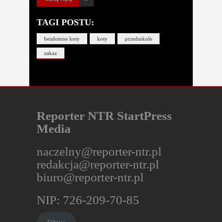
TAGI POSTU:
bezdomne koty
koty
przedszkole
zakaz
Reporter NTR StartPress
Media
naczelny@reporter-ntr.pl
redakcja@reporter-ntr.pl
biuro@reporter-ntr.pl
NIP: 726-209-70-85