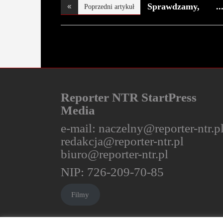
Sprawdzamy,
Poprzedni artykuł
które o
Reporter NTR StartPress
Media
e-mail:
naczelny@reporter-ntr.p
redakcja@reporter-ntr.pl
biuro@reporter-ntr.pl
NIP: 726-209-70-85
Filmy