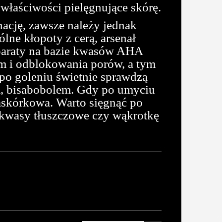
właściwości pielęgnujące skórę.
nację, zawsze należy jednak
lne kłopoty z cerą, arsenał
paraty na bazie kwasów AHA
um i odblokowania porów, a tym
po goleniu świetnie sprawdzą
em, bisabobolem. Gdy po umyciu
askórkowa. Warto sięgnąć po
, kwasy tłuszczowe czy wąkrotkę