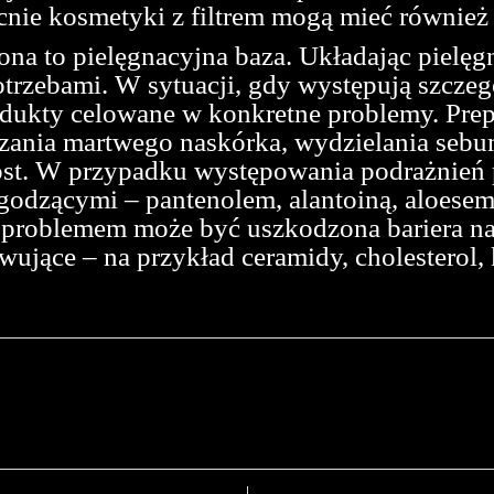
nie kosmetyki z filtrem mogą mieć również 
ona to pielęgnacyjna baza. Układając pielęg
rzebami. W sytuacji, gdy występują szczegó
dukty celowane w konkretne problemy. Pre
zczania martwego naskórka, wydzielania seb
ost. W przypadku występowania podrażnień 
agodzącymi – pantenolem, alantoiną, aloes
a, problemem może być uszkodzona bariera n
wujące – na przykład ceramidy, cholesterol