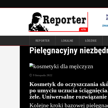
REPORTER
LOKALNE
ŁÓDZKIE
Pielęgnacyjny niezbęd
9 listopada 2022
Kosmetyk do oczyszczania skór
po umyciu uczucia ściągnięcia.
żele. Uniwersalne rozwiązanie
Kolejne kroki bazowej pielęgnac