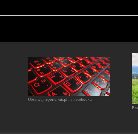
l
Obserwuj reporter-ntr.pl na Facebooku
Bes