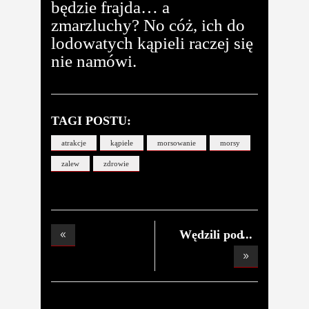
będzie frajda… a
zmarzluchy? No cóż, ich do
lodowatych kąpieli raczej się
nie namówi.
TAGI POSTU:
atrakcje
kąpiele
morsowanie
morsy
zalew
zdrowie
Wędzili pod
Parzęc