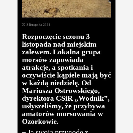
2 listopada 2024
Rozpoczęcie sezonu 3
listopada nad miejskim
zalewem. Lokalna grupa
morsów zapowiada
atrakcje, a spotkania i
oczywiście kąpiele mają być
w każdą niedzielę. Od
Mariusza Ostrowskiego,
dyrektora CSiR „Wodnik”,
usłyszeliśmy, że przybywa
amatorów morsowania w
Ozorkowie.
– Ja swoją przygodę z