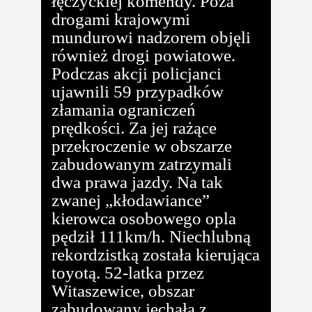
łęczyckiej komendy. Poza
drogami krajowymi
mundurowi nadzorem objęli
również drogi powiatowe.
Podczas akcji policjanci
ujawnili 59 przypadków
złamania ograniczeń
prędkości. Za jej rażące
przekroczenie w obszarze
zabudowanym zatrzymali
dwa prawa jazdy. Na tak
zwanej „kłodawiance”
kierowca osobowego opla
pędził 111km/h. Niechlubną
rekordzistką została kierująca
toyotą. 52-latka przez
Witaszewice, obszar
zabudowany jechała z