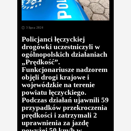
3 lipca 2024
Policjanci łęczyckiej
drogówki uczestniczyli w
ogólnopolskich działaniach
„Prędkość”.
Funkcjonariusze nadzorem
objęli drogi krajowe i
wojewódzkie na terenie
powiatu łęczyckiego.
Podczas działań ujawnili 59
przypadków przekroczenia
prędkości i zatrzymali 2
uprawnienia za jazdę
powyżej 50 km/h w