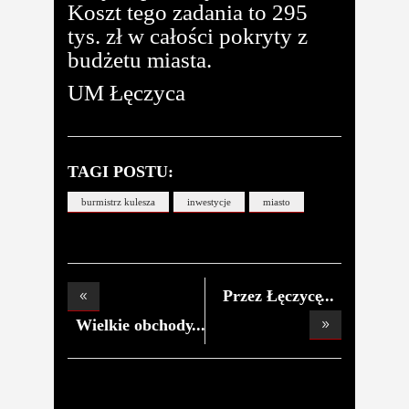
Koszt tego zadania to 295
tys. zł w całości pokryty z
budżetu miasta.
UM Łęczyca
TAGI POSTU:
burmistrz kulesza
inwestycje
miasto
Przez Łęczycę
bez
Wielkie obchody
100-