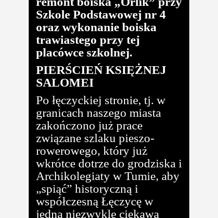
remont boiska „Orlik” przy
Szkole Podstawowej nr 4
oraz wykonanie boiska
trawiastego przy tej
placówce szkolnej.
PIERŚCIEŃ KSIĘŻNEJ
SALOMEI
Po łęczyckiej stronie, tj. w
granicach naszego miasta
zakończono już prace
związane szlaku pieszo-
rowerowego, który już
wkrótce dotrze do grodziska i
Archikolegiaty w Tumie, aby
„spiąć” historyczną i
współczesną Łęczycę w
jedną niezwykle ciekawą