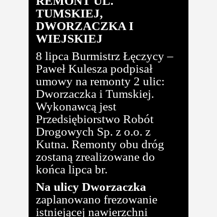
REMONT UL.
TUMSKIEJ,
DWORZACZKA I
WIEJSKIEJ
8 lipca Burmistrz Łęczycy –
Paweł Kulesza podpisał
umowy na remonty 2 ulic:
Dworzaczka i Tumskiej.
Wykonawcą jest
Przedsiębiorstwo Robót
Drogowych Sp. z o.o. z
Kutna. Remonty obu dróg
zostaną zrealizowane do
końca lipca br.
Na ulicy Dworzaczka
zaplanowano frezowanie
istniejącej nawierzchni