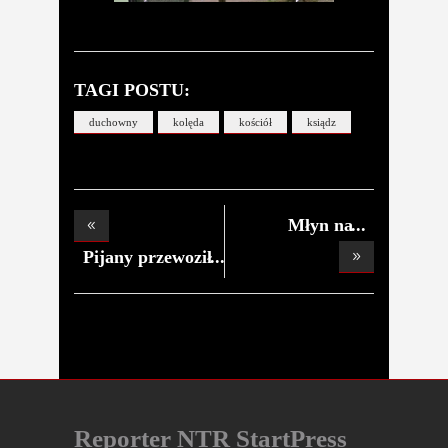
TAGI POSTU:
duchowny
kolęda
kościół
ksiądz
Młyn na
sprzedaż.
Pijany przewoził
dz
Reporter NTR StartPress