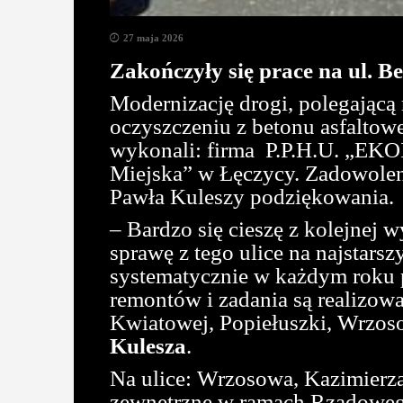
27 maja 2026
Zakończyły się prace na ul. B
Modernizację drogi, polegającą
oczyszczeniu z betonu asfalto
wykonali: firma P.P.H.U. „EKO
Miejska” w Łęczycy. Zadowolenia
Pawła Kuleszy podziękowania.
– Bardzo się cieszę z kolejnej
sprawę z tego ulice na najstar
systematycznie w każdym roku p
remontów i zadania są realizow
Kwiatowej, Popiełuszki, Wrzoso
Kulesza
.
Na ulice: Wrzosowa, Kazimierz
zewnętrzne w ramach Rządowe