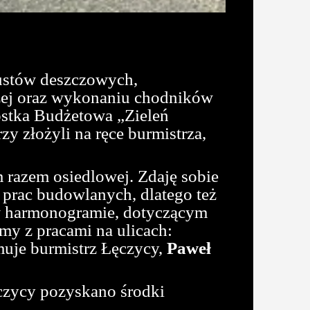
pustów deszczowych,
zej oraz wykonaniu chodników
ostka Budżetowa „Zieleń
y złożyli na ręce burmistrza,
 razem osiedlowej. Zdaję sobie
 prac budowlanych, dlatego też
 w harmonogramie, dotyczącym
my z pracami na ulicach:
muje burmistrz Łęczycy,
Paweł
czycy pozyskano środki