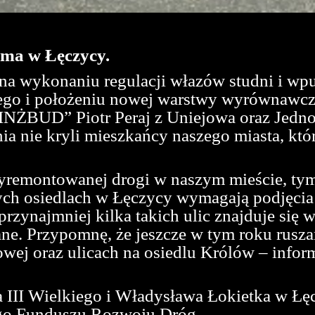
ema w Łęczycy.
 na wykonaniu regulacji włazów studni i w
wego i położeniu nowej warstwy wyrównawc
INŻBUD” Piotr Peraj z Uniejowa oraz Jedn
 nie kryli mieszkańcy naszego miasta, którz
 wyremontowanej drogi w naszym mieście, tym
szych osiedlach w Łęczycy wymagają podjęcia
rzynajmniej kilka takich ulic znajduje się
ane. Przypomnę, że jeszcze w tym roku rusza
wej oraz ulicach na osiedlu Królów – infor
a III Wielkiego i Władysława Łokietka w Łę
go Funduszu Rozwoju Dróg.