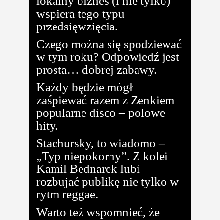
lokalny biznes (i nie tylko)
wspiera tego typu
przedsięwzięcia.
Czego można się spodziewać
w tym roku? Odpowiedź jest
prosta… dobrej zabawy.
Każdy będzie mógł
zaśpiewać razem z Zenkiem
popularne disco – polowe
hity.
Stachursky, to wiadomo –
„Typ niepokorny”. Z kolei
Kamil Bednarek lubi
rozbujać publikę nie tylko w
rytm reggae.
Warto też wspomnieć, że