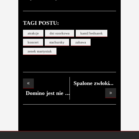
TAGI POSTU:
atrakcje
dni ozorkowa
kamil bednarek
koncert
stachursky
zabawa
zenek martyniuk
Spalone zwłoki
w wi
Domino jest nie
do p