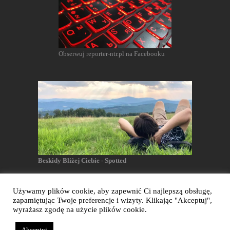
Obserwuj reporter-ntr.pl na Facebooku
Beskidy Bliżej Ciebie - Spotted
Używamy plików cookie, aby zapewnić Ci najlepszą obsługę,
zapamiętując Twoje preferencje i wizyty. Klikając "Akceptuj",
Reporter NTR - Wszelkie prawa zastrzeżone
wyrażasz zgodę na użycie plików cookie.
Akceptuj