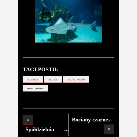
TAGI POSTU:
atrakcje
nurek
nurkowanie
orientarium
Bociany czarne
możn
Spółdzielnia