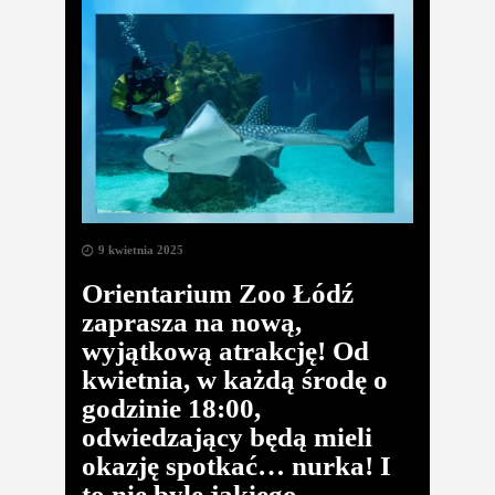
9 kwietnia 2025
Orientarium Zoo Łódź
zaprasza na nową,
wyjątkową atrakcję! Od
kwietnia, w każdą środę o
godzinie 18:00,
odwiedzający będą mieli
okazję spotkać… nurka! I
to nie byle jakiego –