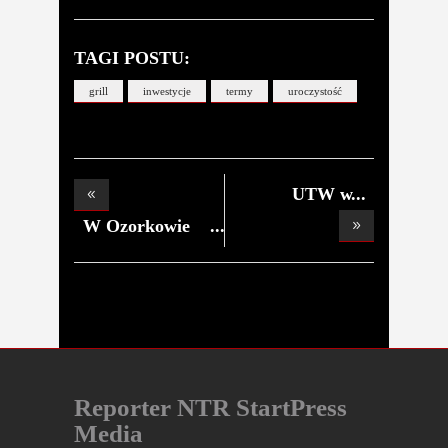
TAGI POSTU:
grill
inwestycje
termy
uroczystość
UTW w
Uniejowie. Now
W Ozorkowie
radni bi
Reporter NTR StartPress
Media