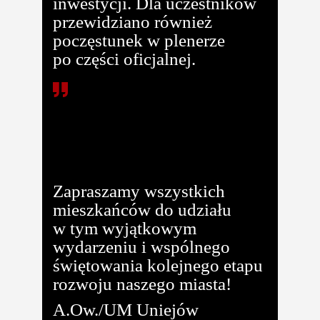
inwestycji. Dla uczestników
przewidziano również
poczęstunek w plenerze
po części oficjalnej.
To ważny dzień dla Uniejowa. Rozbudowa
kompleksu termalnego to inwestycja
w przyszłość – w rozwój turystyki
i wyższy komfort życia mieszkańców –
podkreśla Burmistrz Uniejowa.
Zapraszamy wszystkich
mieszkańców do udziału
w tym wyjątkowym
wydarzeniu i wspólnego
świętowania kolejnego etapu
rozwoju naszego miasta!
A.Ow./UM Uniejów