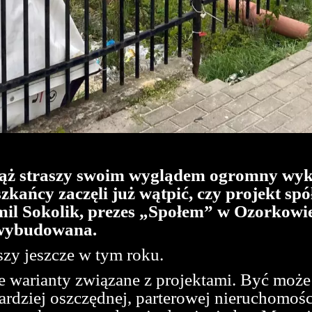
iąż straszy swoim wyglądem ogromny wyk
kańcy zaczęli już wątpić, czy projekt spó
il Sokolik, prezes „Społem” w Ozorkowie
 wybudowana.
zy jeszcze w tym roku.
ne warianty związane z projektami. Być mo
rdziej oszczędnej, parterowej nieruchomości