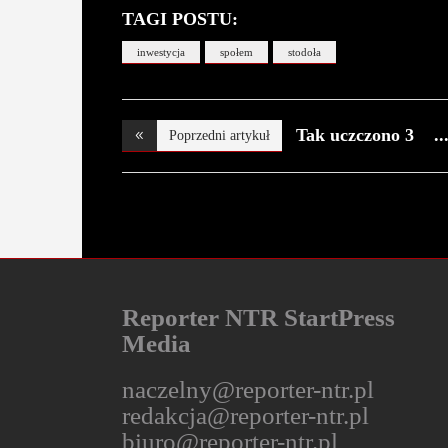
TAGI POSTU:
inwestycja
społem
stodoła
Tak uczczono 3
Poprzedni artykuł
Maja
Reporter NTR StartPress
Media
naczelny@reporter-ntr.pl
redakcja@reporter-ntr.pl
biuro@reporter-ntr.pl