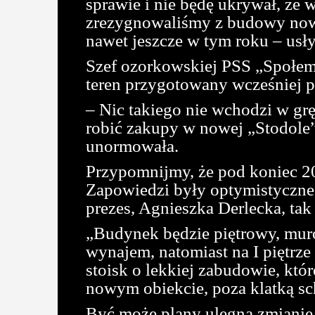
sprawie i nie będę ukrywał, że 
zrezygnowaliśmy z budowy nowe
nawet jeszcze w tym roku – usł
Szef ozorkowskiej PSS „Społem”
teren przygotowany wcześniej p
– Nic takiego nie wchodzi w grę
robić zakupy w nowej „Stodole
unormowała.
Przypomnijmy, że pod koniec 2
Zapowiedzi były optymistyczne.
prezes, Agnieszka Derlecka, tak
„Budynek będzie piętrowy, muro
wynajem, natomiast na I piętrze
stoisk o lekkiej zabudowie, któ
nowym obiekcie, poza klatką s
Być może plany ulegną zmianie.