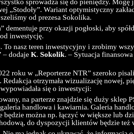
wszystko sprowadza się do pieniędzy. Mogę 
j „Stodoły”. Wariant optymistyczny zakład
yszeliśmy od prezesa Sokolika.
 dementuje przy okazji pogłoski, aby spółd
od inwestycję.
. To nasz teren inwestycyjny i zrobimy wszy
” – dodaje
K
.
Sokolik
. – Sytuacja finansow
022 roku w „Reporterze NTR” szeroko pisa
 Redakcja otrzymała wizualizację nowej, p
 wypowiadała się o inwestycji:
wany, na parterze znajdzie się duży sklep 
 galeria handlowa i kawiarnia. Galeria handl
re będzie można np. łączyć w większe lub dzi
chodową, do dyspozycji klientów będzie te
 Nie ma jednak co ukrywać, że informacja o