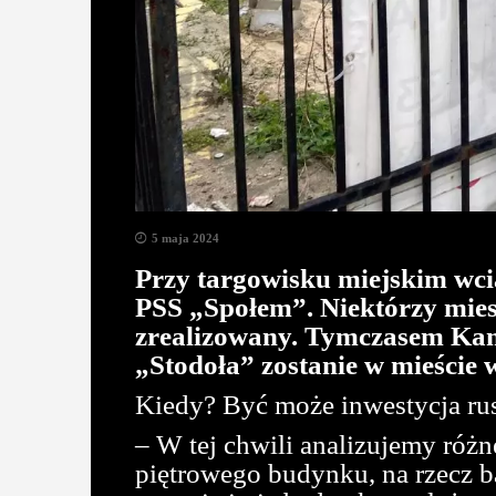
5 maja 2024
Przy targowisku miejskim wc
PSS „Społem”. Niektórzy miesz
zrealizowany. Tymczasem Kam
„Stodoła” zostanie w mieście
Kiedy? Być może inwestycja rus
– W tej chwili analizujemy róż
piętrowego budynku, na rzecz ba