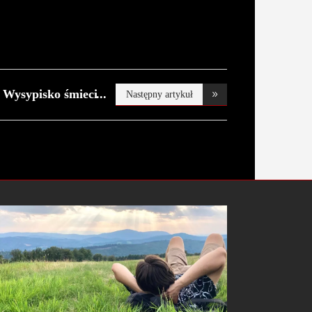
Wysypisko śmieci
Następny artykuł
po