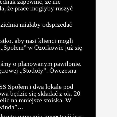
jednak zapewnić, że nie
a, że prace mogłyby ruszyć
zielnia miałaby odsprzedać
stko, aby nasi klienci mogli
a „Społem” w Ozorkowie już się
liśmy o planowanym pawilonie.
iętrowej „Stodoły”. Ówczesna
PSS Społem i dwa lokale pod
owa będzie się składać z ok. 20
elić na mniejsze stoiska. W
ż winda”…
 kontynuowaniu inwestycji jest