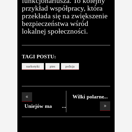
funkcjonariusza. To kolejny
przykład współpracy, która
przekłada się na zwiększenie
bezpieczeństwa wśród
lokalnej społeczności.
TAGI POSTU:
narkotyki
pies
policja
Wilki polarne
pod Po
Uniejów ma
nową at