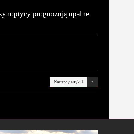
 synoptycy prognozują upalne
Następny artykuł