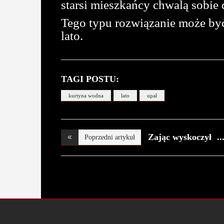
starsi mieszkańcy chwalą sobie 
Tego typu rozwiązanie może by
lato.
TAGI POSTU:
kurtyna wodna
lato
upał
Zając wyskoczył
Poprzedni artykuł
na