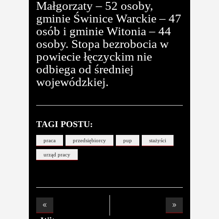
Małgorzaty – 52 osoby,
gminie Świnice Warckie – 47
osób i gminie Witonia – 44
osoby. Stopa bezrobocia w
powiecie łęczyckim nie
odbiega od średniej
wojewódzkiej.
TAGI POSTU:
praca
przedsiębiorcy
pup
stażyści
urząd pracy