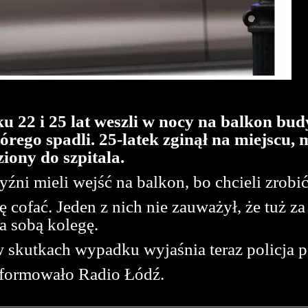
u 22 i 25 lat weszli w nocy na balkon bu
órego spadli. 25-latek zginął na miejscu, 
iony do szpitala.
i mieli wejść na balkon, bo chcieli zrobić z
ofać. Jeden z nich nie zauważył, że tuż za
a sobą kolegę.
w skutkach wypadku wyjaśnia teraz policja 
nformowało Radio Łódź.