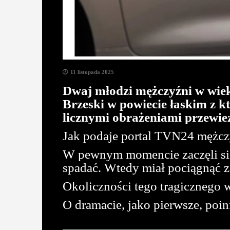
11 listopada 2025
Dwaj młodzi mężczyźni w wiek
Brzeski w powiecie łaskim z kt
licznymi obrażeniami przewiez
Jak podaje portal TVN24 mężczyźn
W pewnym momencie zaczęli się c
spadać. Wtedy miał pociągnąć z
Okoliczności tego tragicznego 
O dramacie, jako pierwsze, poi