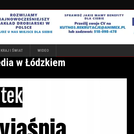
KRAJ I ŚWIAT
WIDEO
edia w Łódzkiem