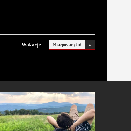
Wakacje
Następny artykuł
składkowe.