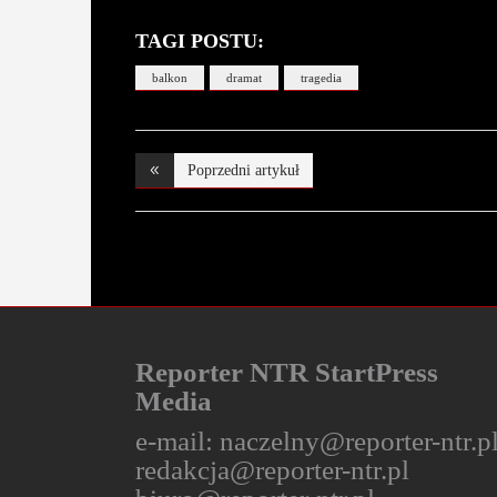
TAGI POSTU:
balkon
dramat
tragedia
Poprzedni artykuł
Reporter NTR StartPress
Media
e-mail:
naczelny@reporter-ntr.p
redakcja@reporter-ntr.pl