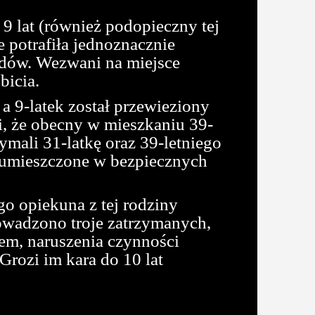
9 lat (również podopieczny tej
ie potrafiła jednoznacznie
hodów. Wezwani na miejsce
bicia.
 9-latek został przewieziony
ci, że obecny w mieszkaniu 39-
zymali 31-latkę oraz 39-letniego
ły umieszczone w bezpiecznych
go opiekuna z tej rodziny
owadzono troje zatrzymanych,
wem, naruszenia czynności
Grozi im kara do 10 lat