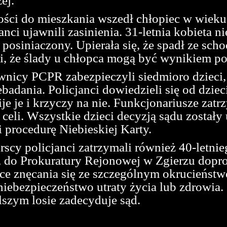
ej.
ci do mieszkania wszedł chłopiec w wieku 
anci ujawnili zasinienia. 31-letnia kobieta n
t posiniaczony. Upierała się, że spadł ze sc
i, że ślady u chłopca mogą być wynikiem po
cy PCPR zabezpieczyli siedmioro dzieci, a
ebadania. Policjanci dowiedzieli się od dzie
je je i krzyczy na nie. Funkcjonariusze zatr
j celi. Wszystkie dzieci decyzją sądu zosta
 procedurę Niebieskiej Karty.
scy policjanci zatrzymali również 40-letnie
u, do Prokuratury Rejonowej w Zgierzu dopr
ące znęcania się ze szczególnym okrucieńst
niebezpieczeństwo utraty życia lub zdrowia. 
alszym losie zadecyduje sąd.