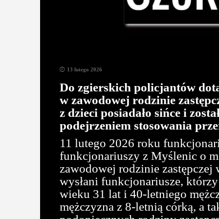
13 lutego 2026
Do zgierskich policjantów dot
w zawodowej rodzinie zastępcz
z dzieci posiadało sińce i zos
podejrzeniem stosowania prze
11 lutego 2026 roku funkcjonar
funkcjonariuszy z Myślenic o mo
zawodowej rodzinie zastępczej 
wysłani funkcjonariusze, którz
wieku 31 lat i 40-letniego mężcz
mężczyzna z 8-letnią córką, a ta