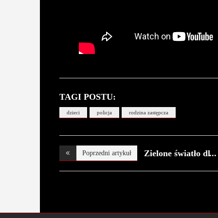
TAGI POSTU:
dzieci
policja
rodzina zastępcza
Zielone światło dl
Poprzedni artykuł