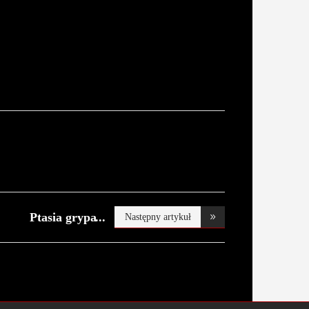
Ptasia grypa
Następny artykuł
zaatako