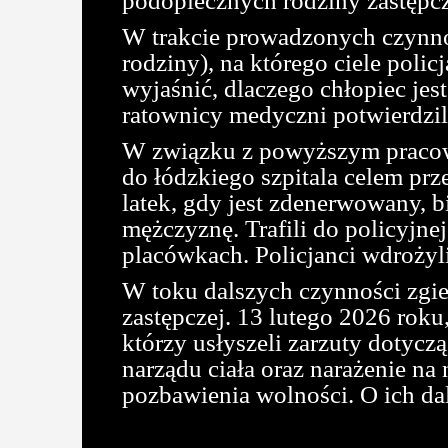
podopiecznych rodziny zastępcz
W trakcie prowadzonych czynnoś
rodziny), na którego ciele policj
wyjaśnić, dlaczego chłopiec jes
ratownicy medyczni potwierdzil
W związku z powyższym pracowni
do łódzkiego szpitala celem prz
latek, gdy jest zdenerwowany, bi
mężczyznę. Trafili do policyjne
placówkach. Policjanci wdrożyli
W toku dalszych czynności zgier
zastępczej. 13 lutego 2026 rok
którzy usłyszeli zarzuty dotycz
narządu ciała oraz narażenie na 
pozbawienia wolności. O ich d