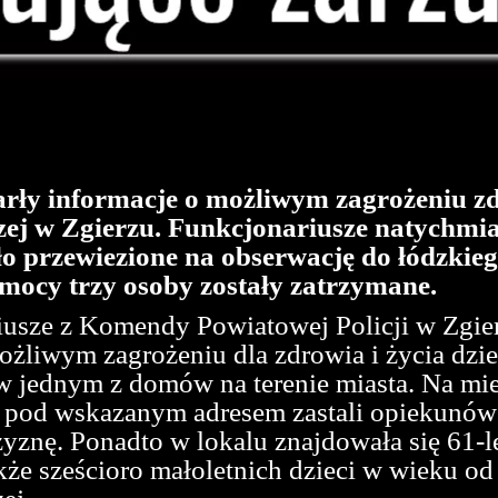
arły informacje o możliwym zagrożeniu zd
ej w Zgierzu. Funkcjonariusze natychmias
tało przewiezione na obserwację do łódzkie
mocy trzy osoby zostały zatrzymane.
iusze z Komendy Powiatowej Policji w Zgier
żliwym zagrożeniu dla zdrowia i życia dzie
w jednym z domów na terenie miasta. Na miej
y pod wskazanym adresem zastali opiekunów 
yznę. Ponadto w lokalu znajdowała się 61-let
kże sześcioro małoletnich dzieci w wieku od 