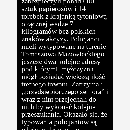
zabezpieczyli ponad 600
sztuk papierosów i 14
torebek z krajanką tytoniową
o łącznej wadze 7
kilogramów bez polskich
znaków akcyzy. Policjanci
mieli wytypowane na terenie
Tomaszowa Mazowieckiego
jeszcze dwa kolejne adresy
pod którymi, mężczyzna
mógł posiadać większą ilość
trefnego towaru. Zatrzymali
,,przedsiębiorczego seniora” i
wraz z nim przejechali do
nich by wykonać kolejne
przeszukania. Okazało się, że
typowania policjantów są
właściwe bowiem w