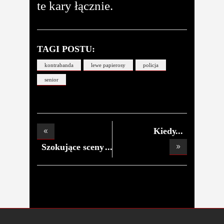
te kary łącznie.
TAGI POSTU:
kontrabanda
lewe papierosy
policja
senior
Kiedy
poświąteczny
Szokujące sceny
w s