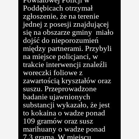
Poddębicach otrzymał
zgłoszenie, że na terenie
jednej z posesji znajdującej
się na obszarze gminy miało
dojść do nieporozumień
między partnerami. Przybyli
na miejsce policjanci, w
trakcie interwencji znaleźli
woreczki foliowe z
zawartością kryształów oraz
suszu. Przeprowadzone
badanie ujawnionych
substancji wykazało, że jest
to kokaina o wadze ponad
109 gramów oraz susz
marihuany o wadze ponad
7,3 grama. W miejscu