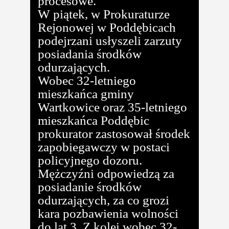
procesowe.
W piątek, w Prokuraturze
Rejonowej w Poddębicach
podejrzani usłyszeli zarzuty
posiadania środków
odurzających.
Wobec 32-letniego
mieszkańca gminy
Wartkowice oraz 35-letniego
mieszkańca Poddębic
prokurator zastosował środek
zapobiegawczy w postaci
policyjnego dozoru.
Mężczyźni odpowiedzą za
posiadanie środków
odurzających, za co grozi
kara pozbawienia wolności
do lat 3. Z kolei wobec 32-