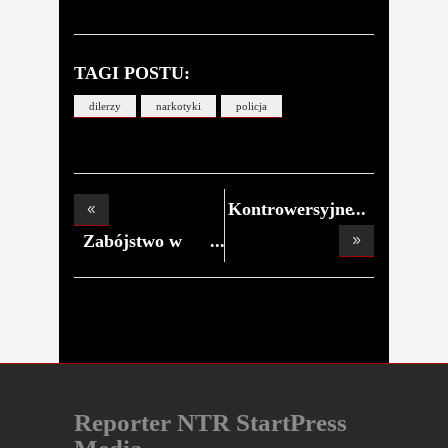
TAGI POSTU:
dilerzy
narkotyki
policja
Kontrowersyjne
płuk
Zabójstwo w
Łódzk
Reporter NTR StartPress