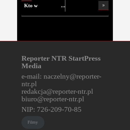
mieszkańca n
Kto w
Ozorkowie nie
Reporter NTR StartPress
Media
e-mail:
naczelny@reporter-
ntr.pl
redakcja@reporter-ntr.pl
biuro@reporter-ntr.pl
NIP: 726-209-70-85
Filmy