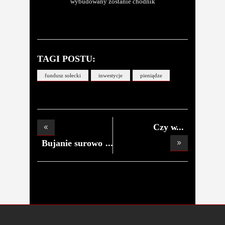
wybudowany zostanie chodnik
TAGI POSTU:
fundusz sołecki
inwestycje
pieniądze
Czy w
Parzęczewie b
Bujanie surowo
wzbro