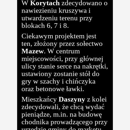
W
Korytach
zdecydowano o
nawiezieniu kruszywa i
utwardzeniu terenu przy
blokach 6, 7 i 8.
Ciekawym projektem jest
ten, złożony przez sołectwo
Mazew
. W centrum
miejscowości, przy głównej
ulicy stanie serce na nakrętki,
ustawiony zostanie stół do
gry w szachy i chińczyka
oraz betonowe ławki.
Mieszkańcy
Daszyny
z kolei
zdecydowali, że chcą wydać
pieniądze, m.in. na budowę
chodnika prowadzącego przy
urzędzie gminy do marketu