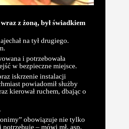
wraz z żoną, był świadkiem
echał na tył drugiego.
m.
rwowana i potrzebowała
zejść w bezpieczne miejsce.
z iskrzenie instalacji
ychmiast powiadomił służby
raz kierował ruchem, dbając o
.
ronimy” obowiązuje nie tylko
j potrzebuje – mówi mł. asp.