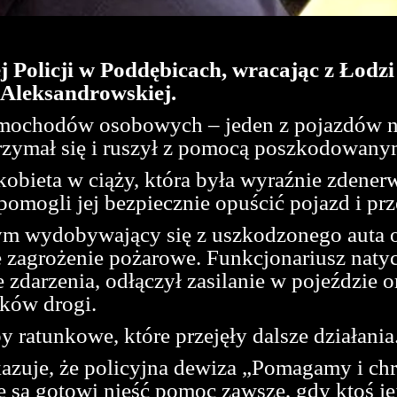
olicji w Poddębicach, wracając z Łodzi 
 Aleksandrowskiej.
amochodów osobowych – jeden z pojazdów naj
rzymał się i ruszył z pomocą poszkodowany
kobieta w ciąży, która była wyraźnie zdene
 pomogli jej bezpiecznie opuścić pojazd i pr
m wydobywający się z uszkodzonego auta ora
lne zagrożenie pożarowe. Funkcjonariusz nat
 zdarzenia, odłączył zasilanie w pojeździe o
ików drogi.
y ratunkowe, które przejęły dalsze działania
okazuje, że policyjna dewiza „Pomagamy i ch
 są gotowi nieść pomoc zawsze, gdy ktoś je