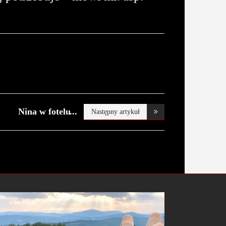
Nina w fotelu
Następny artykuł
burmis