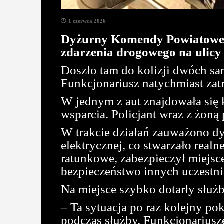
1 czerwca 2026
Dyżurny Komendy Powiatowej P
zdarzenia drogowego na ulicy
Doszło tam do kolizji dwóch s
Funkcjonariusz natychmiast zat
W jednym z aut znajdowała się 
wsparcia. Policjant wraz z żoną
W trakcie działań zauważono dy
elektrycznej, co stwarzało rea
ratunkowe, zabezpieczył miejsce
bezpieczeństwo innych uczestn
Na miejsce szybko dotarły służb
– Ta sytuacja po raz kolejny p
podczas służby. Funkcjonariusze