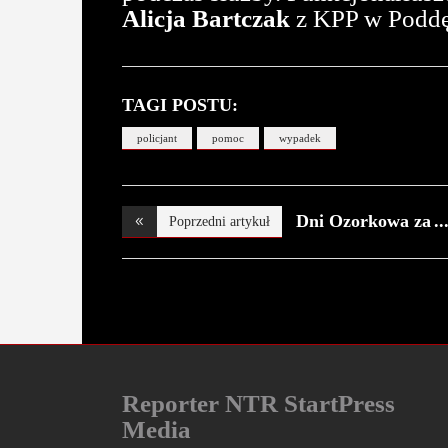
Alicja Bartczak
z KPP w Poddę
TAGI POSTU:
policjant
pomoc
wypadek
Dni Ozorkowa za
Poprzedni artykuł
nami
Reporter NTR StartPress
Media