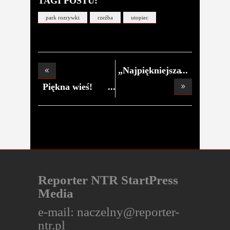
TAGI POSTU:
park rozrywki
rzeźba
utopiec
„Najpiękniejsza
W
Piękna wieś!
Grzes
Reporter NTR StartPress
Media
e-mail:
naczelny@reporter-
ntr.pl