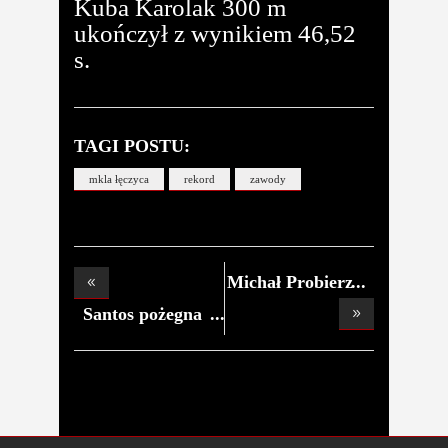
Kuba Karolak 300 m
ukończył z wynikiem 46,52
s.
TAGI POSTU:
mkla łęczyca
rekord
zawody
Michał Probierz
now
Santos pożegna
się