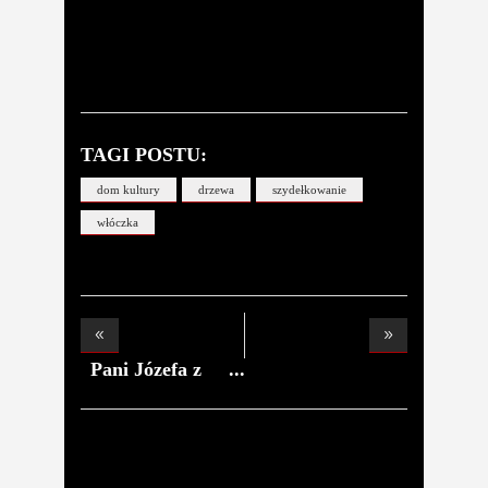
TAGI POSTU:
dom kultury
drzewa
szydełkowanie
włóczka
Pani Józefa z
Łęc