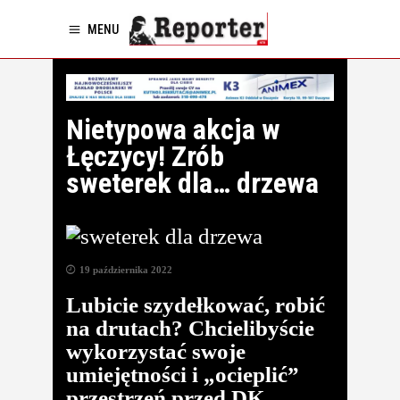
MENU
Nietypowa akcja w
Łęczycy! Zrób
sweterek dla… drzewa
19 października 2022
Lubicie szydełkować, robić
na drutach? Chcielibyście
wykorzystać swoje
umiejętności i „ocieplić”
przestrzeń przed DK,