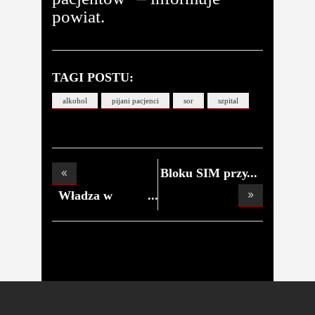
powiat.
TAGI POSTU:
alkohol
pijani pacjenci
sor
szpital
Bloku SIM przy
Zgier
Władza w
Łęczycy