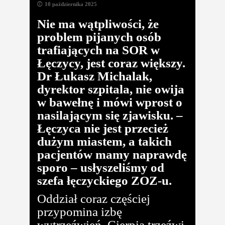
10 października 2025
Nie ma wątpliwości, że
problem pijanych osób
trafiających na SOR w
Łęczycy, jest coraz większy.
Dr Łukasz Michalak,
dyrektor szpitala, nie owija
w bawełnę i mówi wprost o
nasilającym się zjawisku. –
Łęczyca nie jest przecież
dużym miastem, a takich
pacjentów mamy naprawdę
sporo – usłyszeliśmy od
szefa łęczyckiego ZOZ-u.
Oddział coraz częściej
przypomina izbę
wytrzeźwień. Cierpią trzeźwi