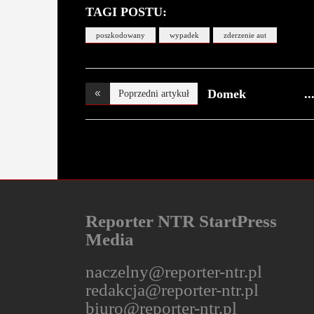
TAGI POSTU:
poszkodowany
wypadek
zderzenie aut
Domek
Poprzedni artykuł
letniskowy w o
Reporter NTR StartPress
Media
naczelny@reporter-ntr.pl
redakcja@reporter-ntr.pl
biuro@reporter-ntr.pl