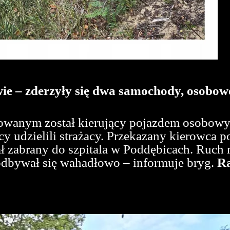
e – zderzyły się dwa samochody, osobowe
owanym został kierujący pojazdem osobowy
y udzielili strażacy. Przekazany kierowca 
zabrany do szpitala w Poddębicach. Ruch n
odbywał się wahadłowo – informuje bryg.
R