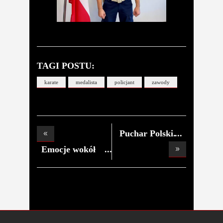
TAGI POSTU:
karate
medalista
policjant
zawody
Puchar Polski.
Widze
Emocje wokół
małe