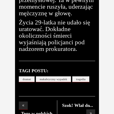
momencie ruszyła, uderzając
mężczyznę w głowę.
Życia 29-latka nie udało się
uratować. Dokładne
okoliczności śmierci
wyjaśniają policjanci pod
nadzorem prokuratora.
TAGI POSTU:
dramat
makabryczny wypadek
tragedia
Szok! Wlał do
pyska
Tego w polskich