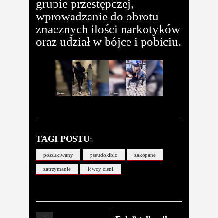
grupie przestępczej,
wprowadzanie do obrotu
znacznych ilości narkotyków
oraz udział w bójce i pobiciu.
TAGI POSTU:
poszukiwany
pseudokibic
zakopane
zatrzymanie
łowcy cieni