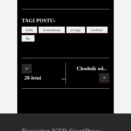
TAGI POSTU:
kolej
komunikacja
pociągi
urodziny
łka
Chodnik od
Sucharski
28-letni
kierowca bm
Reporter NTR StartPress