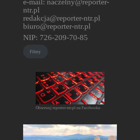
e-mail:
naczelny@reporter-
ntr.pl
redakcja@reporter-ntr.pl
biuro@reporter-ntr.pl
NIP: 726-209-70-85
Filmy
Obserwuj reporter-ntr.pl na Facebooku