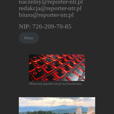
naczelny@reporter-ntr.pl
redakcja@reporter-ntr.pl
biuro@reporter-ntr.pl
NIP: 726-209-70-85
Filmy
Obserwuj reporter-ntr.pl na Facebooku