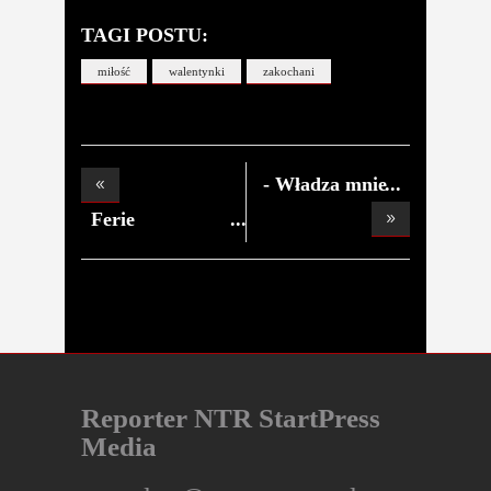
TAGI POSTU:
miłość
walentynki
zakochani
- Władza mnie
nie l
Ferie
rozpoczęte!
Reporter NTR StartPress
Media