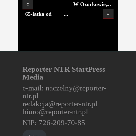
W Ozorkowie,
przy ul
65-latka od
grządek
Reporter NTR StartPress
Media
e-mail:
naczelny@reporter-
ntr.pl
redakcja@reporter-ntr.pl
biuro@reporter-ntr.pl
NIP: 726-209-70-85