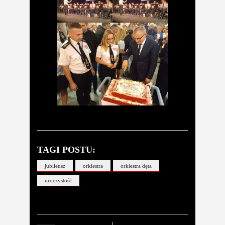
TAGI POSTU:
jubileusz
orkiestra
orkiestra dęta
uroczystość