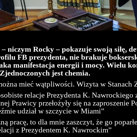
 niczym Rocky – pokazuje swoją siłę, det
rofilu FB prezydenta, nie brakuje boksers
ka manifestacja energii i mocy. Wielu ko
 Zjednoczonych jest chemia.
 można mieć wątpliwości. Wizyta w Stanach 
osobiste relacje Prezydenta K. Nawrockiego 
ej Prawicy przełożyły się na zaproszenie P
źmie udział w szczycie w Miami”
 pracę, to dla mnie zaszczyt, że go poparłe
elacji z Prezydentem K. Nawrockim”