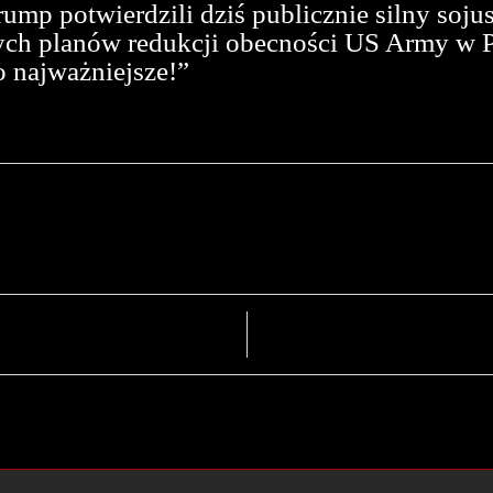
ump potwierdzili dziś publicznie silny soju
nych planów redukcji obecności US Army w 
o najważniejsze!”