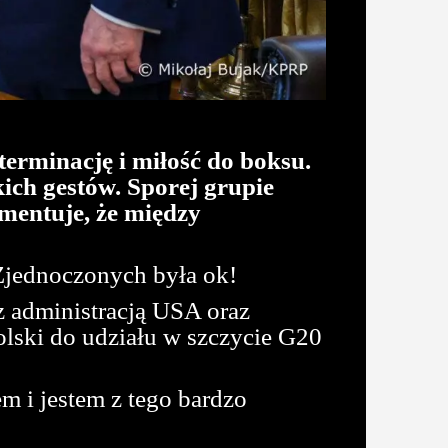
erminację i miłość do boksu.
kich gestów. Sporej grupie
mentuje, że między
Zjednoczonych była ok!
z administracją USA oraz
olski do udziału w szczycie G20
m i jestem z tego bardzo