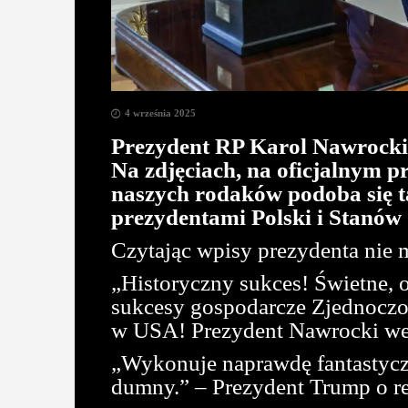
4 września 2025
Prezydent RP Karol Nawrocki –
Na zdjęciach, na oficjalnym p
naszych rodaków podoba się ta
prezydentami Polski i Stanów
Czytając wpisy prezydenta nie
„Historyczny sukces! Świetne, 
sukcesy gospodarcze Zjednoczon
w USA! Prezydent Nawrocki we
„Wykonuje naprawdę fantastyczną
dumny.” – Prezydent Trump o r