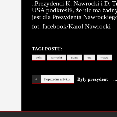
„Prezydenci K. Nawrocki i D. Tr
USA podkreślił, że nie ma żad
jest dla Prezydenta Nawrockieg
fot. facebook/Karol Nawrocki
TAGI POSTU:
boks
nawrocki
trump
usa
wizyta
Były prezydent
Poprzedni artykuł
ma n