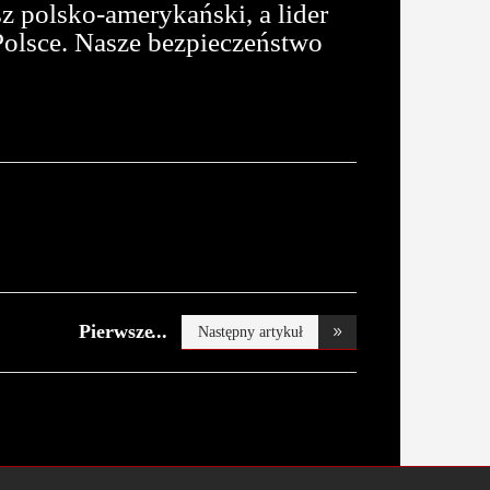
sz polsko-amerykański, a lider
Polsce. Nasze bezpieczeństwo
Pierwsze
Następny artykuł
prognozy. J