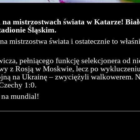
a na mistrzostwach świata w Katarze! Bia
tadionie Śląskim.
na mistrzostwa świata i ostatecznie to właśn
cza, pełniącego funkcję selekcjonera od ni
wy z Rosją w Moskwie, lecz po wykluczeniu 
ojną na Ukrainę – zwyciężyli walkowerem. N
Czechy 1:0.
 na mundial!