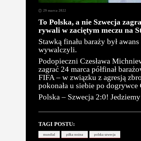
29 marca 2022
To Polska, a nie Szwecja zagr
rywali w zaciętym meczu na S
Stawką finału baraży był awans 
wywalczyli.
Podopieczni Czesława Michniewi
zagrać 24 marca półfinał barażo
FIFA – w związku z agresją zbr
pokonała u siebie po dogrywce 
Polska – Szwecja 2:0! Jedziemy
TAGI POSTU:
mundial
piłka nożna
polska szwecja