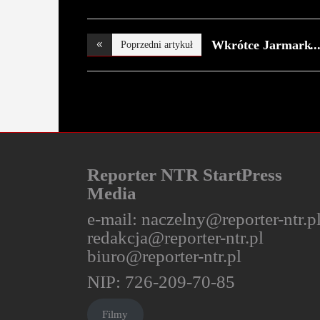
Wkrótce Jarmark
Poprzedni artykuł
Wie
Reporter NTR StartPress
Media
e-mail:
naczelny@reporter-ntr.p
redakcja@reporter-ntr.pl
biuro@reporter-ntr.pl
NIP: 726-209-70-85
Filmy