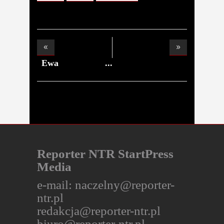
Ewa
Chodakowska
rozg
Reporter NTR StartPress
Media
e-mail:
naczelny@reporter-
ntr.pl
redakcja@reporter-ntr.pl
biuro@reporter-ntr.pl