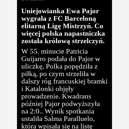
Uniejowianka Ewa Pajor
wygrała z FC Barceloną
elitarną Ligę Mistrzyń. Co
więcej polska napastniczka
została królową strzelczyń.
W 55. minucie Patricia
Guijarro podała do Pajor w
uliczkę, Polka popędziła z
piłką, po czym strzeliła w
dalszy róg francuskiej bramki
i Katalonki objęły
prowadzenie. Kwadrans
później Pajor podwyższyła
na 2:0.. Wynik spotkania
ustaliła Salma Paralluelo,
która wpisała się na listę