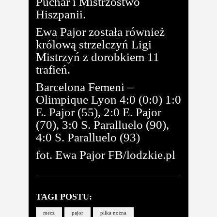
Puchar i Mistrzostwo
Hiszpanii.
Ewa Pajor została również
królową strzelczyń Ligi
Mistrzyń z dorobkiem 11
trafień.
Barcelona Femeni –
Olimpique Lyon 4:0 (0:0) 1:0
E. Pajor (55), 2:0 E. Pajor
(70), 3:0 S. Paralluelo (90),
4:0 S. Paralluelo (93)
fot. Ewa Pajor FB/lodzkie.pl
TAGI POSTU:
mecz
pajor
piłka nożna