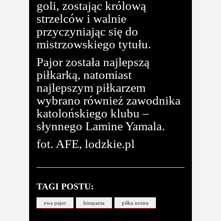
goli, zostając królową
strzelców i walnie
przyczyniając się do
mistrzowskiego tytułu.
Pajor została najlepszą
piłkarką, natomiast
najlepszym piłkarzem
wybrano również zawodnika
katolońskiego klubu –
słynnego Lamine Yamala.
fot. AFE, lodzkie.pl
TAGI POSTU:
ewa pajor
hiszpania
piłka nożna