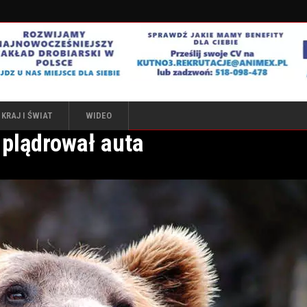
KRAJ I ŚWIAT
WIDEO
 plądrował auta