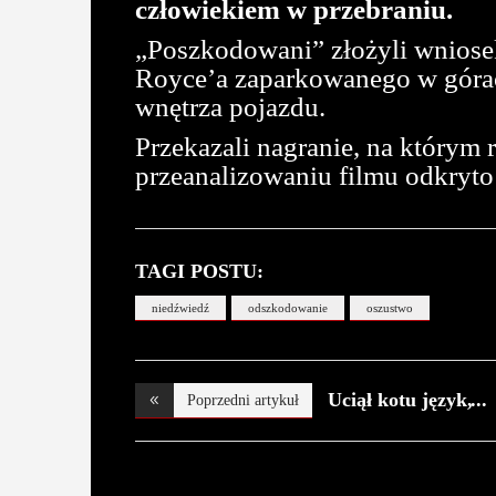
człowiekiem w przebraniu.
„Poszkodowani” złożyli wniosek
Royce’a zaparkowanego w górac
wnętrza pojazdu.
Przekazali nagranie, na który
przeanalizowaniu filmu odkryto 
TAGI POSTU:
niedźwiedź
odszkodowanie
oszustwo
Uciął kotu język,
Poprzedni artykuł