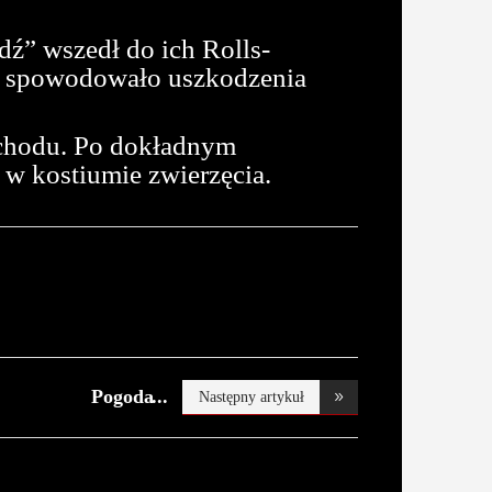
ź” wszedł do ich Rolls-
ę spowodowało uszkodzenia
ochodu. Po dokładnym
 w kostiumie zwierzęcia.
Pogoda
Następny artykuł
diametralnie