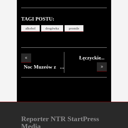
TAGI POSTU:
alkohol
drogówka
promile
Łęczyckie
ogródki
Noc Muzeów z
ŁKA..
Reporter NTR StartPress
Media